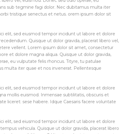
t libero vel, euismod. Donec sed odio operae, eu
ubans sub tegmine fagi dolor. Nec dubitamus multa iter
rbi tristique senectus et netus. orem ipsum dolor sit
ci elit, sed eiusmod tempor incidunt ut labore et dolore
cedendum. Quisque ut dolor gravida, placerat libero vel,
petere vellent. Lorem ipsum dolor sit amet, consectetur
abore et dolore magna aliqua. Quisque ut dolor gravida,
rae, eu vulputate felis rhoncus. Tityre, tu patulae
s multa iter quae et nos invenerat. Pellentesque
ci elit, sed eiusmod tempor incidunt ut labore et dolore
 mollis euismod. Inmensae subtilitatis, obscuris et
te liceret: sese habere. Idque Caesaris facere voluntate
ci elit, sed eiusmod tempor incidunt ut labore et dolore
tempus vehicula. Quisque ut dolor gravida, placerat libero