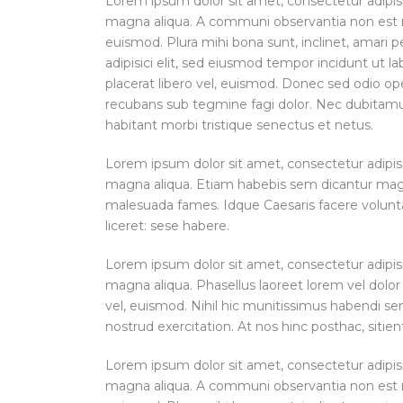
Lorem ipsum dolor sit amet, consectetur adipisi
magna aliqua. A communi observantia non est re
euismod. Plura mihi bona sunt, inclinet, amari 
adipisici elit, sed eiusmod tempor incidunt ut l
placerat libero vel, euismod. Donec sed odio ope
recubans sub tegmine fagi dolor. Nec dubitamu
habitant morbi tristique senectus et netus.
Lorem ipsum dolor sit amet, consectetur adipisi
magna aliqua. Etiam habebis sem dicantur magna
malesuada fames. Idque Caesaris facere volunta
liceret: sese habere.
Lorem ipsum dolor sit amet, consectetur adipisi
magna aliqua. Phasellus laoreet lorem vel dolor 
vel, euismod. Nihil hic munitissimus habendi s
nostrud exercitation. At nos hinc posthac, sitient
Lorem ipsum dolor sit amet, consectetur adipisi
magna aliqua. A communi observantia non est re