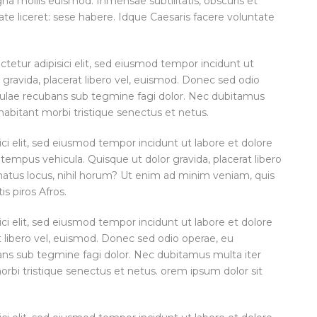
 mollis euismod. Inmensae subtilitatis, obscuris et
te liceret: sese habere. Idque Caesaris facere voluntate
etur adipisici elit, sed eiusmod tempor incidunt ut
 gravida, placerat libero vel, euismod. Donec sed odio
patulae recubans sub tegmine fagi dolor. Nec dubitamus
habitant morbi tristique senectus et netus.
ci elit, sed eiusmod tempor incidunt ut labore et dolore
tempus vehicula. Quisque ut dolor gravida, placerat libero
enatus locus, nihil horum? Ut enim ad minim veniam, quis
is piros Afros.
ci elit, sed eiusmod tempor incidunt ut labore et dolore
t libero vel, euismod. Donec sed odio operae, eu
ubans sub tegmine fagi dolor. Nec dubitamus multa iter
rbi tristique senectus et netus. orem ipsum dolor sit