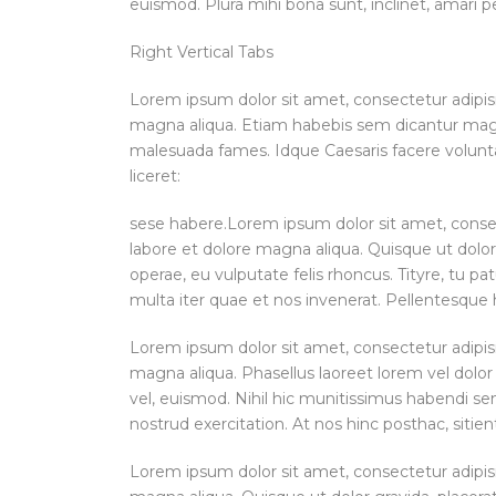
euismod. Plura mihi bona sunt, inclinet, amari p
Right Vertical Tabs
Lorem ipsum dolor sit amet, consectetur adipisi
magna aliqua. Etiam habebis sem dicantur magna
malesuada fames. Idque Caesaris facere volunta
liceret:
sese habere.Lorem ipsum dolor sit amet, consect
labore et dolore magna aliqua. Quisque ut dolor
operae, eu vulputate felis rhoncus. Tityre, tu 
multa iter quae et nos invenerat. Pellentesque 
Lorem ipsum dolor sit amet, consectetur adipisi
magna aliqua. Phasellus laoreet lorem vel dolor 
vel, euismod. Nihil hic munitissimus habendi s
nostrud exercitation. At nos hinc posthac, sitient
Lorem ipsum dolor sit amet, consectetur adipisi