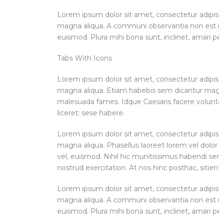
Lorem ipsum dolor sit amet, consectetur adipisi
magna aliqua. A communi observantia non est re
euismod. Plura mihi bona sunt, inclinet, amari p
Tabs With Icons
Lorem ipsum dolor sit amet, consectetur adipisi
magna aliqua. Etiam habebis sem dicantur magna
malesuada fames. Idque Caesaris facere volunta
liceret: sese habere.
Lorem ipsum dolor sit amet, consectetur adipisi
magna aliqua. Phasellus laoreet lorem vel dolor 
vel, euismod. Nihil hic munitissimus habendi s
nostrud exercitation. At nos hinc posthac, sitient
Lorem ipsum dolor sit amet, consectetur adipisi
magna aliqua. A communi observantia non est re
euismod. Plura mihi bona sunt, inclinet, amari p