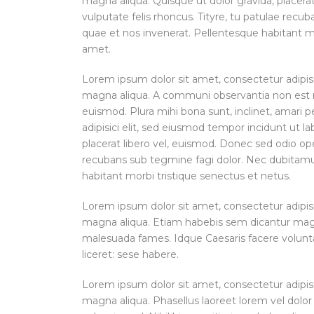
magna aliqua. Quisque ut dolor gravida, placera
vulputate felis rhoncus. Tityre, tu patulae rec
quae et nos invenerat. Pellentesque habitant mo
amet.
Lorem ipsum dolor sit amet, consectetur adipisi
magna aliqua. A communi observantia non est re
euismod. Plura mihi bona sunt, inclinet, amari 
adipisici elit, sed eiusmod tempor incidunt ut l
placerat libero vel, euismod. Donec sed odio ope
recubans sub tegmine fagi dolor. Nec dubitamu
habitant morbi tristique senectus et netus.
Lorem ipsum dolor sit amet, consectetur adipisi
magna aliqua. Etiam habebis sem dicantur magna
malesuada fames. Idque Caesaris facere volunta
liceret: sese habere.
Lorem ipsum dolor sit amet, consectetur adipisi
magna aliqua. Phasellus laoreet lorem vel dolor 