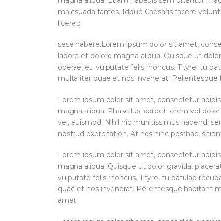
magna aliqua. Etiam habebis sem dicantur magna
malesuada fames. Idque Caesaris facere volunta
liceret:
sese habere.Lorem ipsum dolor sit amet, consect
labore et dolore magna aliqua. Quisque ut dolor
operae, eu vulputate felis rhoncus. Tityre, tu 
multa iter quae et nos invenerat. Pellentesque 
Lorem ipsum dolor sit amet, consectetur adipisi
magna aliqua. Phasellus laoreet lorem vel dolor 
vel, euismod. Nihil hic munitissimus habendi s
nostrud exercitation. At nos hinc posthac, sitient
Lorem ipsum dolor sit amet, consectetur adipisi
magna aliqua. Quisque ut dolor gravida, placera
vulputate felis rhoncus. Tityre, tu patulae rec
quae et nos invenerat. Pellentesque habitant mo
amet.