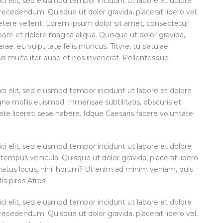
ci elit, sed eiusmod tempor incidunt ut labore et dolore
cedendum. Quisque ut dolor gravida, placerat libero vel,
petere vellent. Lorem ipsum dolor sit amet, consectetur
abore et dolore magna aliqua. Quisque ut dolor gravida,
rae, eu vulputate felis rhoncus. Tityre, tu patulae
s multa iter quae et nos invenerat. Pellentesque
ci elit, sed eiusmod tempor incidunt ut labore et dolore
 mollis euismod. Inmensae subtilitatis, obscuris et
te liceret: sese habere. Idque Caesaris facere voluntate
ci elit, sed eiusmod tempor incidunt ut labore et dolore
tempus vehicula. Quisque ut dolor gravida, placerat libero
enatus locus, nihil horum? Ut enim ad minim veniam, quis
is piros Afros.
ci elit, sed eiusmod tempor incidunt ut labore et dolore
cedendum. Quisque ut dolor gravida, placerat libero vel,