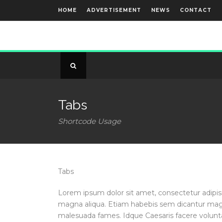
HOME
ADVERTISEMENT
NEWS
CONTACT
Tabs
Shortcode Usage
Tabs
Lorem ipsum dolor sit amet, consectetur adipisi
magna aliqua. Etiam habebis sem dicantur magna
malesuada fames. Idque Caesaris facere volunta