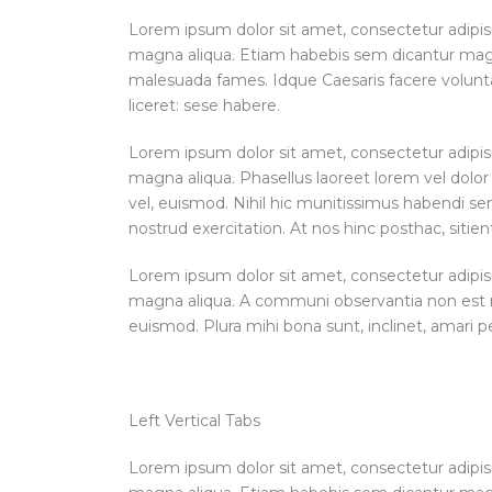
Lorem ipsum dolor sit amet, consectetur adipisi
magna aliqua. Etiam habebis sem dicantur magna
malesuada fames. Idque Caesaris facere volunta
liceret: sese habere.
Lorem ipsum dolor sit amet, consectetur adipisi
magna aliqua. Phasellus laoreet lorem vel dolor 
vel, euismod. Nihil hic munitissimus habendi s
nostrud exercitation. At nos hinc posthac, sitient
Lorem ipsum dolor sit amet, consectetur adipisi
magna aliqua. A communi observantia non est re
euismod. Plura mihi bona sunt, inclinet, amari p
Left Vertical Tabs
Lorem ipsum dolor sit amet, consectetur adipisi